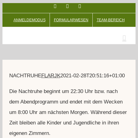
Facebook
Facebook
Instagram
Zum
Inhalt
ANMELDEMODUS
FORMULARWESEN
TEAM-BEREICH
springen
NACHTRUHE
FLARJK
2021-02-28T20:51:16+01:00
Die Nachtruhe beginnt um 22:30 Uhr bzw. nach
dem Abendprogramm und endet mit dem Wecken
um 8:00 Uhr am nächsten Morgen. Während dieser
Zeit bleiben alle Kinder und Jugendliche in ihren
eigenen Zimmern.