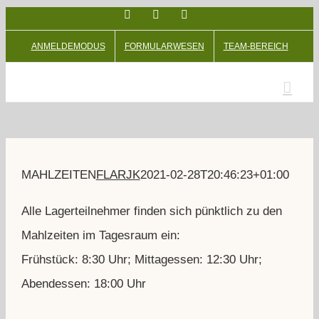
Facebook
Facebook
Instagram
Zum
Inhalt
ANMELDEMODUS
FORMULARWESEN
TEAM-BEREICH
springen
MAHLZEITEN
FLARJK
2021-02-28T20:46:23+01:00
Alle Lagerteilnehmer finden sich pünktlich zu den
Mahlzeiten im Tagesraum ein:
Frühstück: 8:30 Uhr; Mittagessen: 12:30 Uhr;
Abendessen: 18:00 Uhr