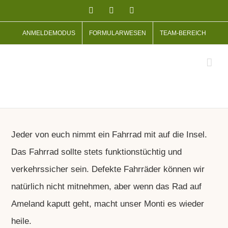
Zum
Facebook
Facebook
Instagram
Inhalt
ANMELDEMODUS
FORMULARWESEN
TEAM-BEREICH
springen
Jeder von euch nimmt ein Fahrrad mit auf die Insel.
Das Fahrrad sollte stets funktionstüchtig und
verkehrssicher sein. Defekte Fahrräder können wir
natürlich nicht mitnehmen, aber wenn das Rad auf
Ameland kaputt geht, macht unser Monti es wieder
heile.